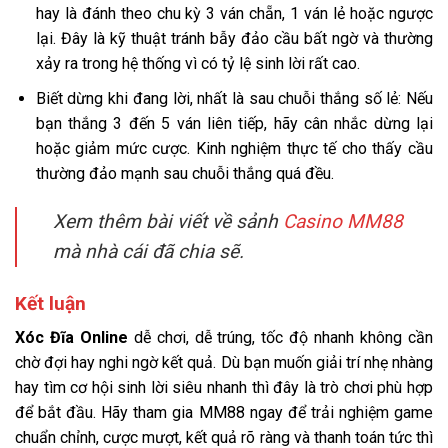
hay là đánh theo chu kỳ 3 ván chẵn, 1 ván lẻ hoặc ngược
lại. Đây là kỹ thuật tránh bẫy đảo cầu bất ngờ và thường
xảy ra trong hệ thống vì có tỷ lệ sinh lời rất cao.
Biết dừng khi đang lời, nhất là sau chuỗi thắng số lẻ: Nếu
bạn thắng 3 đến 5 ván liên tiếp, hãy cân nhắc dừng lại
hoặc giảm mức cược. Kinh nghiệm thực tế cho thấy cầu
thường đảo mạnh sau chuỗi thắng quá đều.
Xem thêm bài viết về sảnh
Casino MM88
mà nhà cái đã chia sẽ.
Kết luận
Xóc Đĩa Online
dễ chơi, dễ trúng, tốc độ nhanh không cần
chờ đợi hay nghi ngờ kết quả. Dù bạn muốn giải trí nhẹ nhàng
hay tìm cơ hội sinh lời siêu nhanh thì đây là trò chơi phù hợp
để bắt đầu. Hãy tham gia MM88 ngay để trải nghiệm game
chuẩn chỉnh, cược mượt, kết quả rõ ràng và thanh toán tức thì