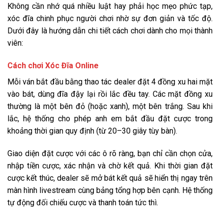
Không cần nhớ quá nhiều luật hay phải học mẹo phức tạp,
xóc đĩa chinh phục người chơi nhờ sự đơn giản và tốc độ.
Dưới đây là hướng dẫn chi tiết cách chơi dành cho mọi thành
viên:
Cách chơi Xóc Đĩa Online
Mỗi ván bắt đầu bằng thao tác dealer đặt 4 đồng xu hai mặt
vào bát, dùng đĩa đậy lại rồi lắc đều tay. Các mặt đồng xu
thường là một bên đỏ (hoặc xanh), một bên trắng. Sau khi
lắc, hệ thống cho phép anh em bắt đầu đặt cược trong
khoảng thời gian quy định (từ 20–30 giây tùy bàn).
Giao diện đặt cược với các ô rõ ràng, bạn chỉ cần chọn cửa,
nhập tiền cược, xác nhận và chờ kết quả. Khi thời gian đặt
cược kết thúc, dealer sẽ mở bát kết quả sẽ hiển thị ngay trên
màn hình livestream cùng bảng tổng hợp bên cạnh. Hệ thống
tự động đối chiếu cược và thanh toán tức thì.