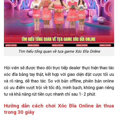
Tìm hiểu tổng quan về tựa game Xóc Đĩa Online
Hội viên sẽ được theo dõi trực tiếp dealer thực hiện thao tác
xóc đĩa bằng tay thật, kết hợp với giao diện đặt cược tối ưu
và rõ ràng, dễ thao tác. So với bản offline, phiên bản online
có ưu điểm vượt trội về tốc độ, minh bạch, không gian riêng
tư và khả năng rút tiền cực nhanh chỉ sau 1- 2 phút.
Hướng dẫn cách chơi Xóc Đĩa Online ăn thua
trong 30 giây