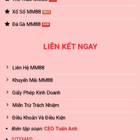
Xổ Số MM88
Đá Gà MM88
LIÊN KẾT NGAY
Liên Hệ MM88
Khuyến Mãi MM88
Giấy Phép Kinh Doanh
Miễn Trừ Trách Nhiệm
Điều Khoản Và Điều Kiện
Biên tập soạn:
CEO Tuấn Anh
SITEMAP