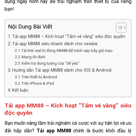
dụng ngay hôm nay để trải nghiệm trên thiết bị của riêng
bạn!
Nội Dung Bài Viết
Tải app MM88 – Kích hoạt “Tấm vé vàng” siêu độc quyền
Tải app MM88 siêu nhanh dành cho newbie
Tải link real từ đúng MM88 để tránh sập bẫy giả mạo
Mạng ổn định
Kiểm tra dung lượng của “dế yêu”
Hướng dẫn Tải app MM88 dành cho IOS & Android
Trên thiết bị Android
Trên iPhone & iPad
Kết luận
Tải app MM88 – Kích hoạt “Tấm vé vàng” siêu
độc quyền
Bạn muốn nâng tầm trải nghiệm cá cược với sự tiện lợi và ưu
đãi hấp dẫn?
Tải app MM88
chính là bước khởi đầu lý