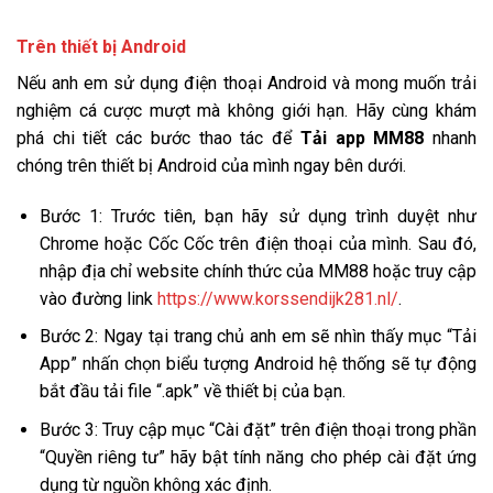
Trên thiết bị Android
Nếu anh em sử dụng điện thoại Android và mong muốn trải
nghiệm cá cược mượt mà không giới hạn. Hãy cùng khám
phá chi tiết các bước thao tác để
Tải app MM88
nhanh
chóng trên thiết bị Android của mình ngay bên dưới.
Bước 1: Trước tiên, bạn hãy sử dụng trình duyệt như
Chrome hoặc Cốc Cốc trên điện thoại của mình. Sau đó,
nhập địa chỉ website chính thức của MM88 hoặc truy cập
vào đường link
https://www.korssendijk281.nl/
.
Bước 2: Ngay tại trang chủ anh em sẽ nhìn thấy mục “Tải
App” nhấn chọn biểu tượng Android hệ thống sẽ tự động
bắt đầu tải file “.apk” về thiết bị của bạn.
Bước 3: Truy cập mục “Cài đặt” trên điện thoại trong phần
“Quyền riêng tư” hãy bật tính năng cho phép cài đặt ứng
dụng từ nguồn không xác định.