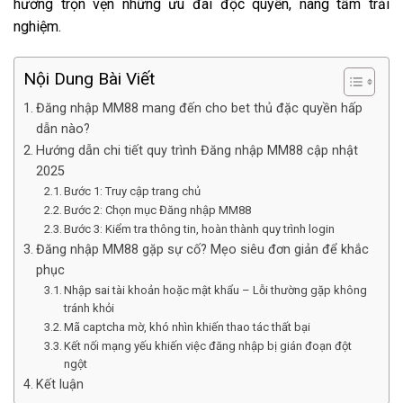
hưởng trọn vẹn những ưu đãi độc quyền, nâng tầm trải
nghiệm.
Nội Dung Bài Viết
Đăng nhập MM88 mang đến cho bet thủ đặc quyền hấp
dẫn nào?
Hướng dẫn chi tiết quy trình Đăng nhập MM88 cập nhật
2025
Bước 1: Truy cập trang chủ
Bước 2: Chọn mục Đăng nhập MM88
Bước 3: Kiểm tra thông tin, hoàn thành quy trình login
Đăng nhập MM88 gặp sự cố? Mẹo siêu đơn giản để khắc
phục
Nhập sai tài khoản hoặc mật khẩu – Lỗi thường gặp không
tránh khỏi
Mã captcha mờ, khó nhìn khiến thao tác thất bại
Kết nối mạng yếu khiến việc đăng nhập bị gián đoạn đột
ngột
Kết luận