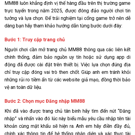
MM88 luôn khẳng định vị thế hàng đầu trên thị trường game
trực tuyến trong năm 2025, được đông đảo người chơi tin
tưởng và lựa chọn. Để trải nghiệm tại cổng game trở nên dễ
dàng bạn hãy tham khảo hướng dẫn từng bước dưới đây:
Bước 1: Truy cập trang chủ
Người chơi cần mở trang chủ MM88 thông qua các liên kết
chính thống, đảm bảo nguồn uy tín hoặc sử dụng app di
động đã được cài đặt trên thiết bị. Việc lựa chọn đúng địa
chỉ truy cập đóng vai trò then chốt. Giúp anh em tránh khỏi
những rủi ro tiềm ẩn từ các website giả mạo, đồng thời bảo
vệ an toàn dữ liệu.
Bước 2: Chọn mục Đăng nhập MM88
Khi đã vào được trang chủ tân binh hãy tìm đến nút “Đăng
nhập” và nhấn vào đó lúc này biểu mẫu yêu cầu nhập tên tài
khoản cùng mật khẩu sẽ hiện ra. Anh em hãy điền đầy đủ,
chính xác thông tin để hệ thống nhận diện và xác thực tài