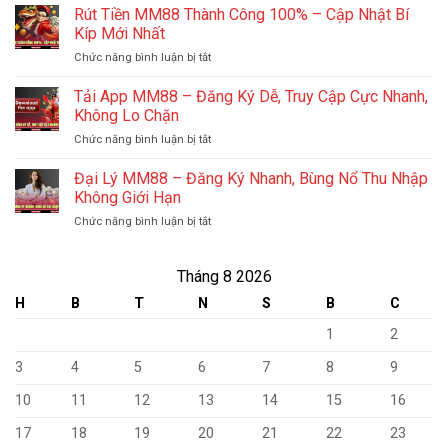
Tiền
Rút Tiền MM88 Thành Công 100% – Cập Nhật Bí
100%
Ngay
MM88
Cho
Kíp Mới Nhất
88K
Đúng
Lính
ở
Chức năng bình luận bị tắt
Cách
Mới
Rút
–
Nhập
Tiền
Tải App MM88 – Đăng Ký Dễ, Truy Cập Cực Nhanh,
Mở
Môn
MM88
Khóa
Không Lo Chặn
Thành
Ngay
ở
Chức năng bình luận bị tắt
Công
Ưu
Tải
100%
Đãi
App
Đại Lý MM88 – Đăng Ký Nhanh, Bùng Nổ Thu Nhập
–
Triệu
MM88
Cập
Không Giới Hạn
Đô
–
Nhật
ở
Chức năng bình luận bị tắt
Đăng
Bí
Đại
Ký
Kíp
Lý
Dễ,
Mới
MM88
Tháng 8 2026
Truy
Nhất
–
Cập
H
B
T
N
S
B
C
Đăng
Cực
Ký
Nhanh,
1
2
Nhanh,
Không
Bùng
Lo
3
4
5
6
7
8
9
Nổ
Chặn
Thu
10
11
12
13
14
15
16
Nhập
Không
17
18
19
20
21
22
23
Giới