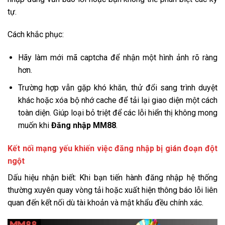
tự.
Cách khắc phục:
Hãy làm mới mã captcha để nhận một hình ảnh rõ ràng
hơn.
Trường hợp vẫn gặp khó khăn, thử đổi sang trình duyệt
khác hoặc xóa bộ nhớ cache để tải lại giao diện một cách
toàn diện. Giúp loại bỏ triệt để các lỗi hiển thị không mong
muốn khi
Đăng nhập MM88
.
Kết nối mạng yếu khiến việc đăng nhập bị gián đoạn đột
ngột
Dấu hiệu nhận biết: Khi bạn tiến hành đăng nhập hệ thống
thường xuyên quay vòng tải hoặc xuất hiện thông báo lỗi liên
quan đến kết nối dù tài khoản và mật khẩu đều chính xác.