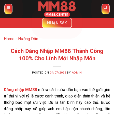
Skip
to
content
NHẬN 58K
Home
-
Hướng Dẫn
Cách Đăng Nhập MM88 Thành Công
100% Cho Lính Mới Nhập Môn
POSTED ON
04/07/2025
BY
ADMIN
Đăng nhập MM88
mở ra cánh cửa dẫn bạn vào thế giới giải
trí thú vị với tỷ lệ cược cạnh tranh, giao diện thân thiện và hệ
thống bảo mật ưu việt. Dù là tân binh hay cao thủ. Bước
đăng nhập này sẽ giúp anh em tiếp cận nhanh chóng, tận