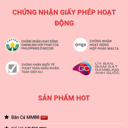
CHỨNG NHẬN GIẤY PHÉP HOẠT
ĐỘNG
SẢN PHẨM HOT
Bắn Cá MM88