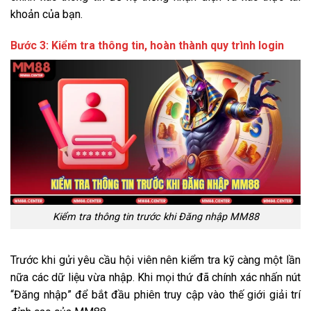
khoản của bạn.
Bước 3: Kiểm tra thông tin, hoàn thành quy trình login
Kiểm tra thông tin trước khi Đăng nhập MM88
Trước khi gửi yêu cầu hội viên nên kiểm tra kỹ càng một lần
nữa các dữ liệu vừa nhập. Khi mọi thứ đã chính xác nhấn nút
“Đăng nhập” để bắt đầu phiên truy cập vào thế giới giải trí